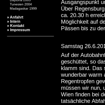
Daytona 2005
Ausgangspunkt un
Tunesien 2004
Über Regensburg 
Madagaskar 1999
ca. 20.30 h errei
» Anfahrt
Möglichkeit auf d
» Intern
» Kontakt
Pässen bis zu der
» Impressum
Samstag 26.6.20
Auf der Autobahnf
geschüttet, so d
klamm sind. Das s
wunderbar warm au
Regentropfen gew
müssen wir nun, un
Wien finden bei d
tatsächliche Abfa