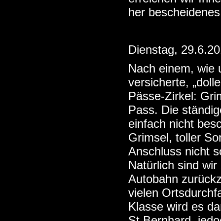
her bescheidenes 
Dienstag, 29.6.2
Nach einem, wie 
versicherte, „dol
Pässe-Zirkel: Gri
Pass. Die ständi
einfach nicht bes
Grimsel, toller S
Anschluss nicht so
Natürlich sind wi
Autobahn zurückz
vielen Ortsdurchf
Klasse wird es da
St.Bernhard, jed