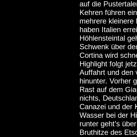
auf die Pustertal
Kehren führen ei
mehrere kleinere 
haben Italien err
Höhlensteintal ge
Schwenk über den
Cortina wird schn
Highlight folgt je
Auffahrt und den 
hinunter. Vorher 
Rast auf dem Giau
nichts, Deutschla
Canazei und der 
Wasser bei der Hi
runter geht’s übe
Bruthitze des Ets