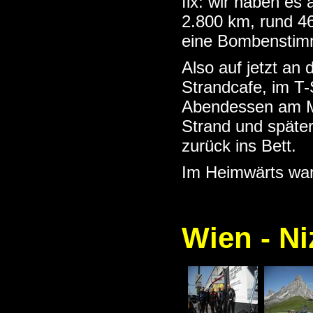
fix: wir haben es
2.800 km, rund 4
eine Bombenstimm
Also auf jetzt an 
Strandcafe, im T
Abendessen am Me
Strand und später
zurück ins Bett.
Im Heimwärts wa
© b
Wien - Ni