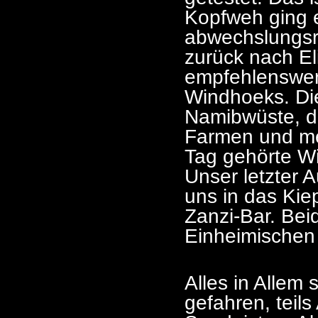
Kopfweh ging e
abwechslungsr
zurück nach El
empfehlenswer
Windhoeks. Die
Namibwüste, da
Farmen und me
Tag gehörte W
Unser letzter 
uns in das Kie
Zanzi-Bar. Bei
Einheimischen
Alles in Allem
gefahren, teils