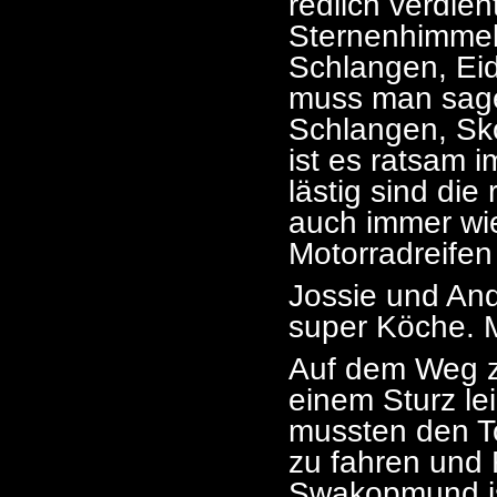
redlich verdie
Sternenhimmel
Schlangen, Ei
muss man sage
Schlangen, Sk
ist es ratsam 
lästig sind die
auch immer wi
Motorradreifen
Jossie und An
super Köche. M
Auf dem Weg zu
einem Sturz lei
mussten den 
zu fahren und F
Swakopmund is