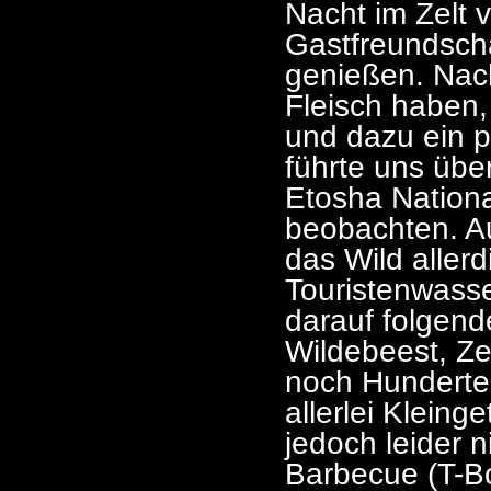
Nacht im Zelt 
Gastfreundscha
genießen. Nach
Fleisch haben,
und dazu ein pa
führte uns übe
Etosha Nationa
beobachten. A
das Wild aller
Touristenwass
darauf folgend
Wildebeest, Ze
noch Hunderte
allerlei Kleing
jedoch leider 
Barbecue (T-Bo