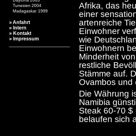
Daytona 2005
Afrika, das he
Tunesien 2004
Madagaskar 1999
einer sensatio
artenreiche Ti
» Anfahrt
» Intern
Einwohner verf
» Kontakt
wie Deutschlan
» Impressum
Einwohnern bev
Minderheit von
restliche Bevöl
Stämme auf. Di
Ovambos und 
Die Währung is
Namibia günsti
Steak 60-70 $
belaufen sich 