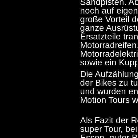
Sandpisten. Ab
noch auf eige
große Vorteil d
ganze Ausrüstu
Ersatzteile tra
Motorradreifen,
Motorradelektr
sowie ein Kup
Die Aufzählung
der Bikes zu t
und wurden ent
Motion Tours w
Als Fazit der 
super Tour, be
Essen, guter B